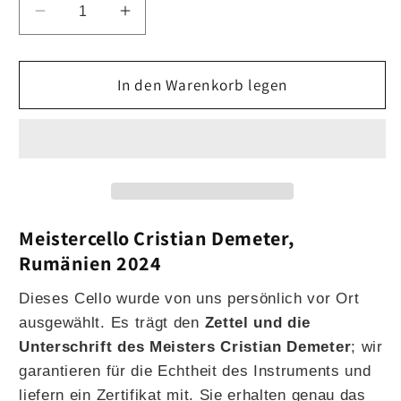
Verringere
Erhöhe
die
die
Menge
Menge
für
In den Warenkorb legen
für
Meistercello
Meistercello
Cristian
Cristian
Demeter,
Demeter,
Rumänien
Rumänien
2024
2024
Meistercello Cristian Demeter,
Rumänien 2024
Dieses Cello wurde von uns persönlich vor Ort
ausgewählt. Es trägt den
Zettel und die
Unterschrift des Meisters Cristian Demeter
; wir
garantieren für die Echtheit des Instruments und
liefern ein Zertifikat mit. Sie erhalten genau das