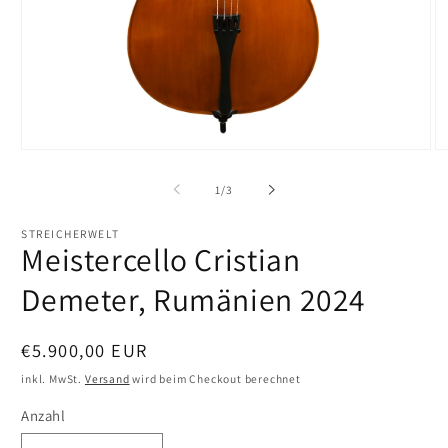
Medien
M
1
2
in
in
von
1
/
3
Modal
M
öffnen
öf
STREICHERWELT
Meistercello Cristian
Demeter, Rumänien 2024
Normaler
€5.900,00 EUR
Preis
inkl. MwSt.
Versand
wird beim Checkout berechnet
Anzahl