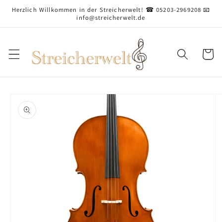
Direkt
Herzlich Willkommen in der Streicherwelt! ☎ 05203-2969208 📧
zum
info@streicherwelt.de
Inhalt
Warenko
oduktinformationen
ringen