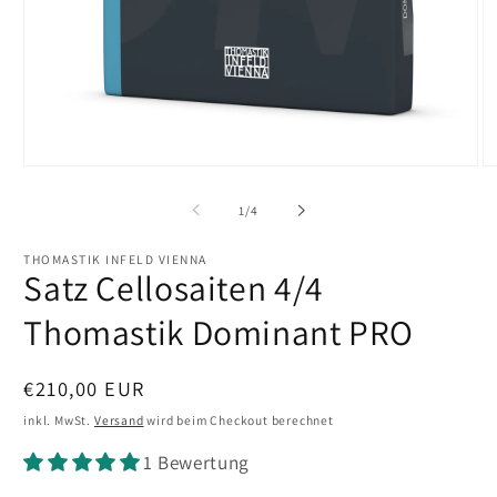
Medien
M
1
2
in
in
von
1
/
4
Modal
M
öffnen
öf
THOMASTIK INFELD VIENNA
Satz Cellosaiten 4/4
Thomastik Dominant PRO
Normaler
€210,00 EUR
Preis
inkl. MwSt.
Versand
wird beim Checkout berechnet
1 Bewertung