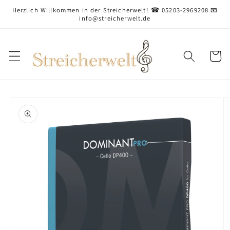
Direkt
Herzlich Willkommen in der Streicherwelt! ☎ 05203-2969208 📧
zum
info@streicherwelt.de
Inhalt
Warenko
oduktinformationen
ringen