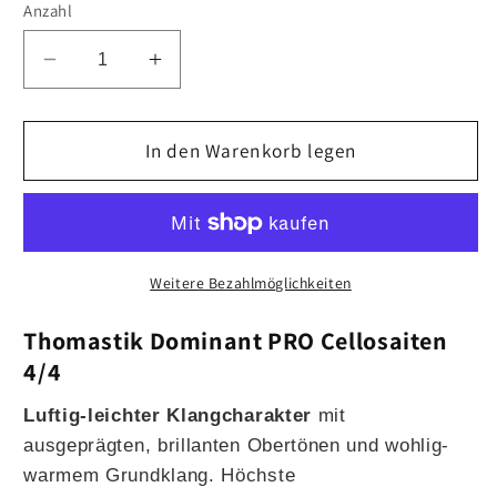
Anzahl
Verringere
Erhöhe
die
die
Menge
Menge
für
In den Warenkorb legen
für
Satz
Satz
Cellosaiten
Cellosaiten
4/4
4/4
Thomastik
Thomastik
Dominant
Dominant
Weitere Bezahlmöglichkeiten
PRO
PRO
Thomastik Dominant PRO Cellosaiten
4/4
Luftig-leichter Klangcharakter
mit
ausgeprägten, brillanten Obertönen und wohlig-
warmem Grundklang. Höchste